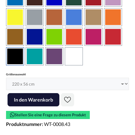
azurblau
braun
brilliantblau
dunkelgrün
dunkelrot
flieder
gelb
grau
haselnussbraun
hellblau
hellbraun
hellrotora
kupfer
königsblau
lindgrün
orangerot
pink
rot
schwarz
türkis
violett
weiss
auswählen
Größenauswahl
Produkt Anzahl: Gib den gewünschten Wert ein oder benutze die Scha
In den Warenkorb
Stellen Sie eine Frage zu diesem Produkt
Produktnummer:
WT-0008.43