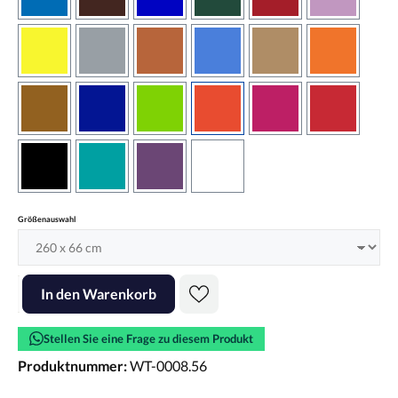
azurblau
braun
brilliantblau
dunkelgrün
dunkelrot
flieder
gelb
grau
haselnussbraun
hellblau
hellbraun
hellrotora
kupfer
königsblau
lindgrün
orangerot
pink
rot
schwarz
türkis
violett
weiss
auswählen
Größenauswahl
Produkt Anzahl: Gib den gewünschten Wert ein oder benutze die Scha
In den Warenkorb
Stellen Sie eine Frage zu diesem Produkt
Produktnummer:
WT-0008.56