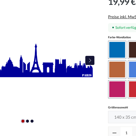
19,99 €
Preise inkl. Mw
Sofort verfüg
aus
Farbe-Wandtattoo
azurblau
haselnus
pink
auswä
Größenauswahl
Produkt Anzah