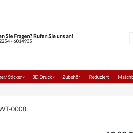
n Sie Fragen? Rufen Sie uns an!
S
02254 - 6014935
er/ Sticker
3D Druck
Zubehör
Reduziert
Match
m WT-0008