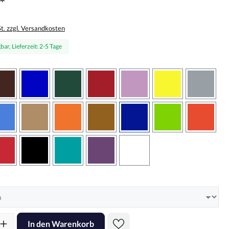
*
St. zzgl. Versandkosten
bar, Lieferzeit: 2-5 Tage
wählen
braun
brilliantblau
dunkelgrün
dunkelrot
flieder
gelb
grau
sbraun
hellblau
hellbraun
hellrotorange
kupfer
königsblau
lindgrün
oranger
rot
schwarz
türkis
violett
weiss
hlen
l: Gib den gewünschten Wert ein oder benutze die Schaltflächen um d
In den Warenkorb