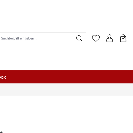
uchbegriff eingeben ...
box