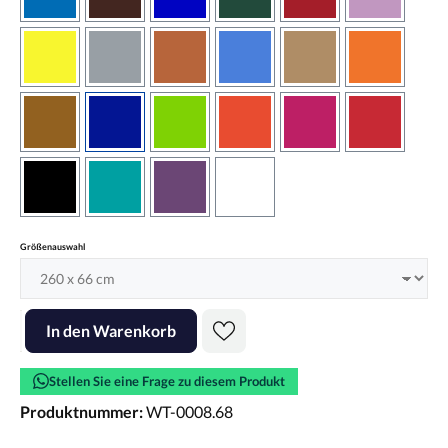
azurblau
braun
brilliantblau
dunkelgrün
dunkelrot
flieder
gelb
grau
haselnussbraun
hellblau
hellbraun
hellrotora
kupfer
königsblau
lindgrün
orangerot
pink
rot
schwarz
türkis
violett
weiss
auswählen
Größenauswahl
Produkt Anzahl: Gib den gewünschten Wert ein oder benutze die Scha
In den Warenkorb
Stellen Sie eine Frage zu diesem Produkt
Produktnummer:
WT-0008.68