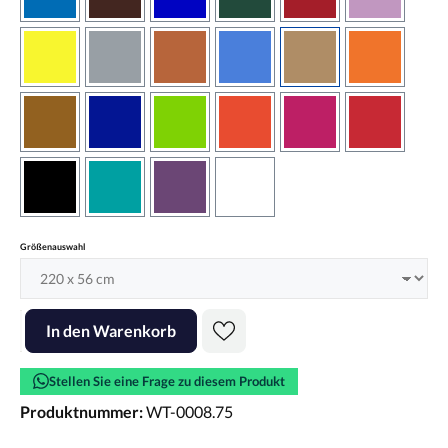
azurblau
braun
brilliantblau
dunkelgrün
dunkelrot
flieder
gelb
grau
haselnussbraun
hellblau
hellbraun
hellrotora
kupfer
königsblau
lindgrün
orangerot
pink
rot
schwarz
türkis
violett
weiss
auswählen
Größenauswahl
Produkt Anzahl: Gib den gewünschten Wert ein oder benutze die Scha
In den Warenkorb
Stellen Sie eine Frage zu diesem Produkt
Produktnummer:
WT-0008.75