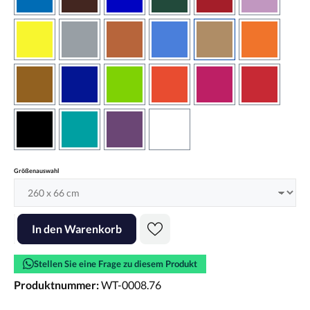
azurblau
braun
brilliantblau
dunkelgrün
dunkelrot
flieder
gelb
grau
haselnussbraun
hellblau
hellbraun
hellrotora
kupfer
königsblau
lindgrün
orangerot
pink
rot
schwarz
türkis
violett
weiss
auswählen
Größenauswahl
Produkt Anzahl: Gib den gewünschten Wert ein oder benutze die Scha
In den Warenkorb
Stellen Sie eine Frage zu diesem Produkt
Produktnummer:
WT-0008.76