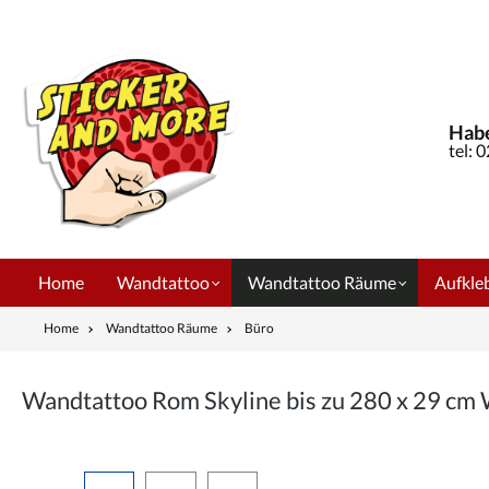
springen
Zur Hauptnavigation springen
Habe
tel: 
Home
Wandtattoo
Wandtattoo Räume
Aufkleb
Home
Wandtattoo Räume
Büro
Wandtattoo Rom Skyline bis zu 280 x 29 c
Bildergalerie überspringen