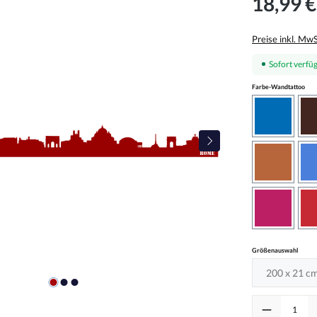
18,99 €
Preise inkl. Mw
Sofort verfüg
aus
Farbe-Wandtattoo
azurblau
haselnus
pink
auswä
Größenauswahl
Produkt Anzah