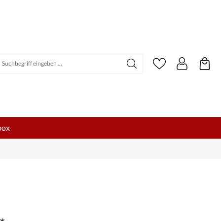
uchbegriff eingeben ...
box