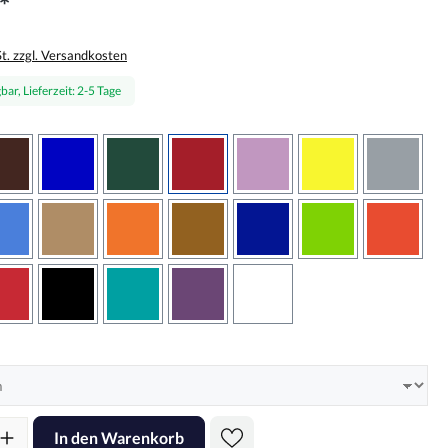
*
St. zzgl. Versandkosten
bar, Lieferzeit: 2-5 Tage
wählen
braun
brilliantblau
dunkelgrün
dunkelrot
flieder
gelb
grau
sbraun
hellblau
hellbraun
hellrotorange
kupfer
königsblau
lindgrün
oranger
rot
schwarz
türkis
violett
weiss
hlen
l: Gib den gewünschten Wert ein oder benutze die Schaltflächen um d
In den Warenkorb