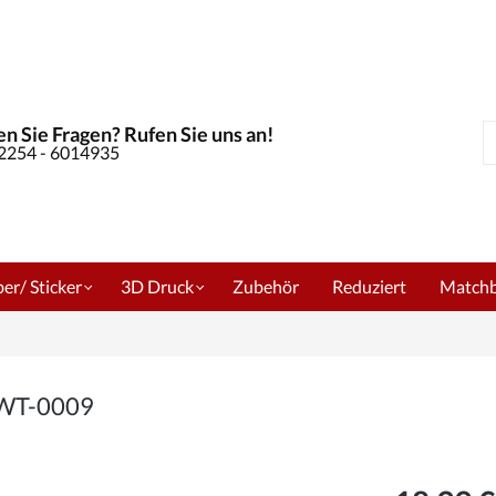
n Sie Fragen? Rufen Sie uns an!
S
02254 - 6014935
er/ Sticker
3D Druck
Zubehör
Reduziert
Match
m WT-0009