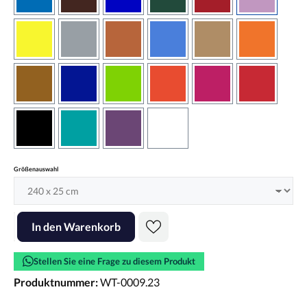
azurblau
braun
brilliantblau
dunkelgrün
dunkelrot
flieder
gelb
grau
haselnussbraun
hellblau
hellbraun
hellrotora
kupfer
königsblau
lindgrün
orangerot
pink
rot
schwarz
türkis
violett
weiss
auswählen
Größenauswahl
Produkt Anzahl: Gib den gewünschten Wert ein oder benutze die Scha
In den Warenkorb
Stellen Sie eine Frage zu diesem Produkt
Produktnummer:
WT-0009.23