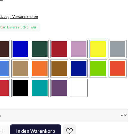
*
St. zzgl. Versandkosten
bar, Lieferzeit: 2-5 Tage
wählen
braun
brilliantblau
dunkelgrün
dunkelrot
flieder
gelb
grau
sbraun
hellblau
hellbraun
hellrotorange
kupfer
königsblau
lindgrün
oranger
rot
schwarz
türkis
violett
weiss
hlen
l: Gib den gewünschten Wert ein oder benutze die Schaltflächen um d
In den Warenkorb