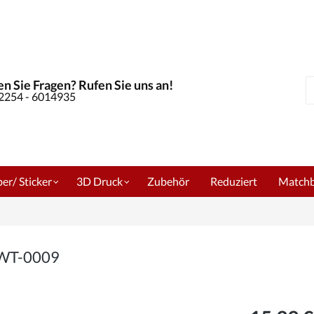
n Sie Fragen? Rufen Sie uns an!
S
02254 - 6014935
er/ Sticker
3D Druck
Zubehör
Reduziert
Match
m WT-0009