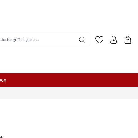
uchbegriff eingeben ...
box