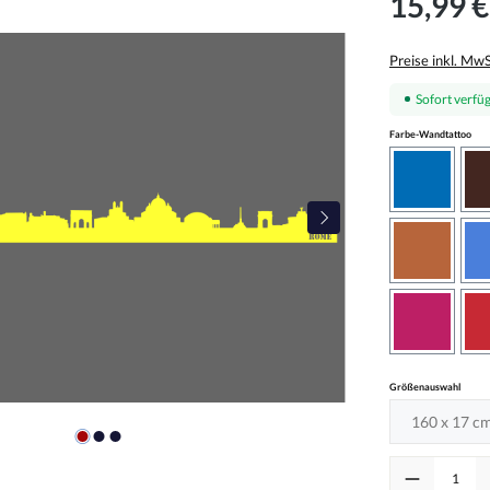
15,99 €
Preise inkl. Mw
Sofort verfüg
aus
Farbe-Wandtattoo
azurblau
haselnus
pink
auswä
Größenauswahl
Produkt Anzah