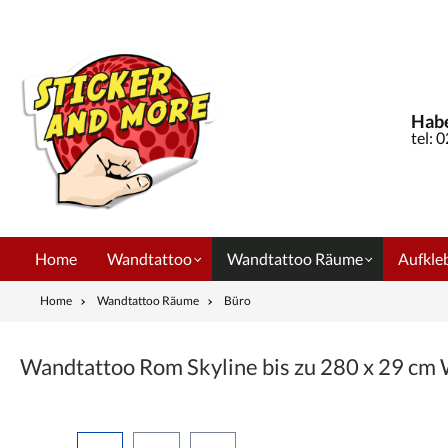
springen
Zur Hauptnavigation springen
Habe
tel: 
Home
Wandtattoo
Wandtattoo Räume
Aufkleb
Home
Wandtattoo Räume
Büro
Wandtattoo Rom Skyline bis zu 280 x 29 c
Bildergalerie überspringen