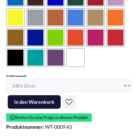
azurblau
braun
brilliantblau
dunkelgrün
dunkelrot
flieder
gelb
grau
haselnussbraun
hellblau
hellbraun
hellrotora
kupfer
königsblau
lindgrün
orangerot
pink
rot
schwarz
türkis
violett
weiss
auswählen
Größenauswahl
Produkt Anzahl: Gib den gewünschten Wert ein oder benutze die Scha
In den Warenkorb
Stellen Sie eine Frage zu diesem Produkt
Produktnummer:
WT-0009.43