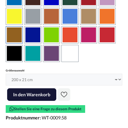
azurblau
braun
brilliantblau
dunkelgrün
dunkelrot
flieder
gelb
grau
haselnussbraun
hellblau
hellbraun
hellrotora
kupfer
königsblau
lindgrün
orangerot
pink
rot
schwarz
türkis
violett
weiss
auswählen
Größenauswahl
Produkt Anzahl: Gib den gewünschten Wert ein oder benutze die Scha
In den Warenkorb
Stellen Sie eine Frage zu diesem Produkt
Produktnummer:
WT-0009.58