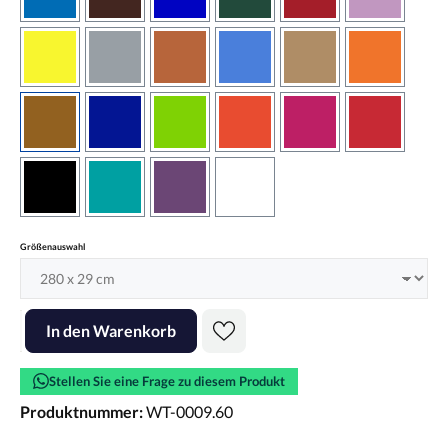
azurblau
braun
brilliantblau
dunkelgrün
dunkelrot
flieder
gelb
grau
haselnussbraun
hellblau
hellbraun
hellrotora
kupfer
königsblau
lindgrün
orangerot
pink
rot
schwarz
türkis
violett
weiss
auswählen
Größenauswahl
Produkt Anzahl: Gib den gewünschten Wert ein oder benutze die Scha
In den Warenkorb
Stellen Sie eine Frage zu diesem Produkt
Produktnummer:
WT-0009.60