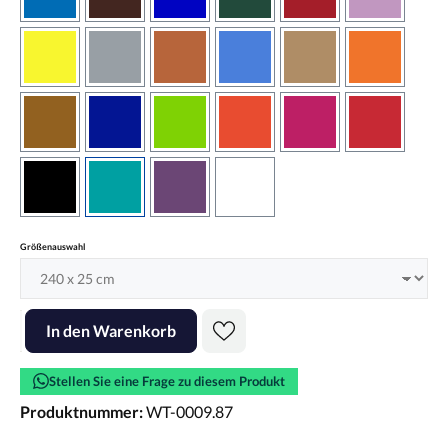
azurblau
braun
brilliantblau
dunkelgrün
dunkelrot
flieder
gelb
grau
haselnussbraun
hellblau
hellbraun
hellrotora
kupfer
königsblau
lindgrün
orangerot
pink
rot
schwarz
türkis
violett
weiss
auswählen
Größenauswahl
Produkt Anzahl: Gib den gewünschten Wert ein oder benutze die Scha
In den Warenkorb
Stellen Sie eine Frage zu diesem Produkt
Produktnummer:
WT-0009.87