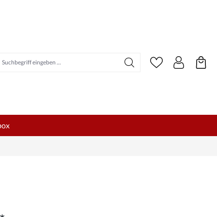
uchbegriff eingeben ...
box