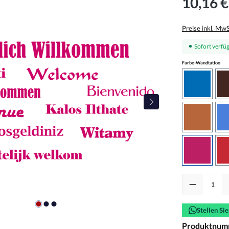
10,16 €
Preise inkl. Mw
Sofort verfüg
aus
Farbe-Wandtattoo
azurblau
haselnus
pink
Produkt Anzah
Stellen Si
Produktnum