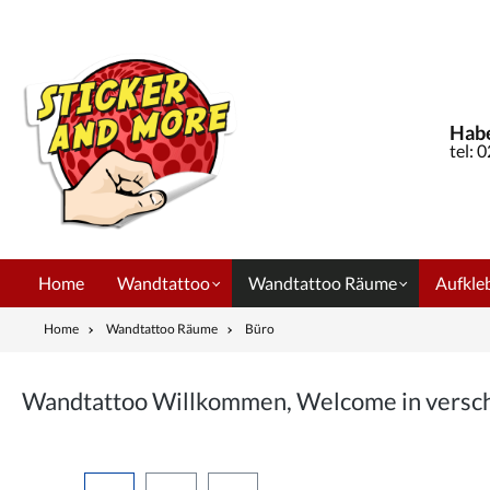
springen
Zur Hauptnavigation springen
Habe
tel: 
Home
Wandtattoo
Wandtattoo Räume
Aufkleb
Home
Wandtattoo Räume
Büro
Wandtattoo Willkommen, Welcome in versc
Bildergalerie überspringen