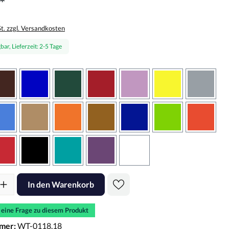
*
St. zzgl. Versandkosten
bar, Lieferzeit: 2-5 Tage
wählen
braun
brilliantblau
dunkelgrün
dunkelrot
flieder
gelb
grau
sbraun
hellblau
hellbraun
hellrotorange
kupfer
königsblau
lindgrün
oranger
rot
schwarz
türkis
violett
weiss
l: Gib den gewünschten Wert ein oder benutze die Schaltflächen um d
In den Warenkorb
e eine Frage zu diesem Produkt
mer:
WT-0118.18