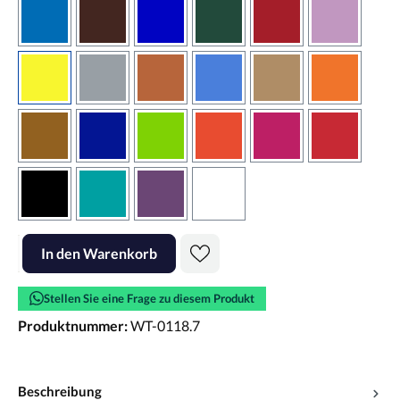
azurblau
braun
brilliantblau
dunkelgrün
dunkelrot
flieder
gelb
grau
haselnussbraun
hellblau
hellbraun
hellrotora
kupfer
königsblau
lindgrün
orangerot
pink
rot
schwarz
türkis
violett
weiss
Produkt Anzahl: Gib den gewünschten Wert ein oder benutze die Scha
In den Warenkorb
Stellen Sie eine Frage zu diesem Produkt
Produktnummer:
WT-0118.7
Beschreibung