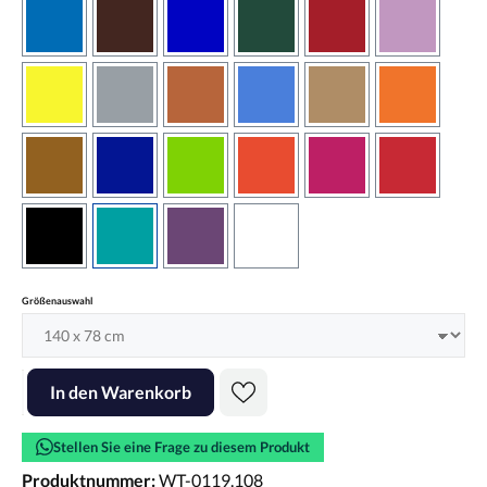
azurblau
braun
brilliantblau
dunkelgrün
dunkelrot
flieder
gelb
grau
haselnussbraun
hellblau
hellbraun
hellrotora
kupfer
königsblau
lindgrün
orangerot
pink
rot
schwarz
türkis
violett
weiss
auswählen
Größenauswahl
Produkt Anzahl: Gib den gewünschten Wert ein oder benutze die Scha
In den Warenkorb
Stellen Sie eine Frage zu diesem Produkt
Produktnummer:
WT-0119.108