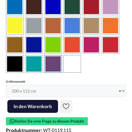
azurblau
braun
brilliantblau
dunkelgrün
dunkelrot
flieder
gelb
grau
haselnussbraun
hellblau
hellbraun
hellrotora
kupfer
königsblau
lindgrün
orangerot
pink
rot
schwarz
türkis
violett
weiss
auswählen
Größenauswahl
Produkt Anzahl: Gib den gewünschten Wert ein oder benutze die Scha
In den Warenkorb
Stellen Sie eine Frage zu diesem Produkt
Produktnummer:
WT-0119.115