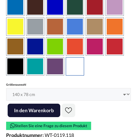
azurblau
braun
brilliantblau
dunkelgrün
dunkelrot
flieder
gelb
grau
haselnussbraun
hellblau
hellbraun
hellrotora
kupfer
königsblau
lindgrün
orangerot
pink
rot
schwarz
türkis
violett
weiss
auswählen
Größenauswahl
Produkt Anzahl: Gib den gewünschten Wert ein oder benutze die Scha
In den Warenkorb
Stellen Sie eine Frage zu diesem Produkt
Produktnummer:
WT-0119.118