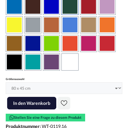
azurblau
braun
brilliantblau
dunkelgrün
dunkelrot
flieder
gelb
grau
haselnussbraun
hellblau
hellbraun
hellrotora
kupfer
königsblau
lindgrün
orangerot
pink
rot
schwarz
türkis
violett
weiss
auswählen
Größenauswahl
Produkt Anzahl: Gib den gewünschten Wert ein oder benutze die Scha
In den Warenkorb
Stellen Sie eine Frage zu diesem Produkt
Produktnummer:
WT-0119.16