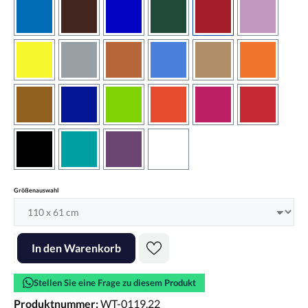
azurblau
braun
brilliantblau
dunkelgrün
dunkelrot
flieder
gelb
grau
haselnussbraun
hellblau
hellbraun
hellrotora
kupfer
königsblau
lindgrün
orangerot
pink
rot
schwarz
türkis
violett
weiss
auswählen
Größenauswahl
Produkt Anzahl: Gib den gewünschten Wert ein oder benutze die Scha
In den Warenkorb
Stellen Sie eine Frage zu diesem Produkt
Produktnummer:
WT-0119.22