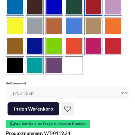
azurblau
braun
brilliantblau
dunkelgrün
dunkelrot
flieder
gelb
grau
haselnussbraun
hellblau
hellbraun
hellrotora
kupfer
königsblau
lindgrün
orangerot
pink
rot
schwarz
türkis
violett
weiss
auswählen
Größenauswahl
Produkt Anzahl: Gib den gewünschten Wert ein oder benutze die Scha
In den Warenkorb
Stellen Sie eine Frage zu diesem Produkt
Produktnummer:
WT-0119.24