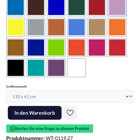
azurblau
braun
brilliantblau
dunkelgrün
dunkelrot
flieder
gelb
grau
haselnussbraun
hellblau
hellbraun
hellrotora
kupfer
königsblau
lindgrün
orangerot
pink
rot
schwarz
türkis
violett
weiss
auswählen
Größenauswahl
Produkt Anzahl: Gib den gewünschten Wert ein oder benutze die Scha
In den Warenkorb
Stellen Sie eine Frage zu diesem Produkt
Produktnummer:
WT-0119.27