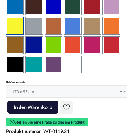
azurblau
braun
brilliantblau
dunkelgrün
dunkelrot
flieder
gelb
grau
haselnussbraun
hellblau
hellbraun
hellrotora
kupfer
königsblau
lindgrün
orangerot
pink
rot
schwarz
türkis
violett
weiss
auswählen
Größenauswahl
Produkt Anzahl: Gib den gewünschten Wert ein oder benutze die Scha
In den Warenkorb
Stellen Sie eine Frage zu diesem Produkt
Produktnummer:
WT-0119.34