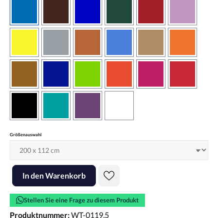
azurblau
braun
brilliantblau
dunkelgrün
dunkelrot
flieder
gelb
grau
haselnussbraun
hellblau
hellbraun
hellrotora
kupfer
königsblau
lindgrün
orangerot
pink
rot
schwarz
türkis
violett
weiss
auswählen
Größenauswahl
Produkt Anzahl: Gib den gewünschten Wert ein oder benutze die Scha
In den Warenkorb
Stellen Sie eine Frage zu diesem Produkt
Produktnummer:
WT-0119.5