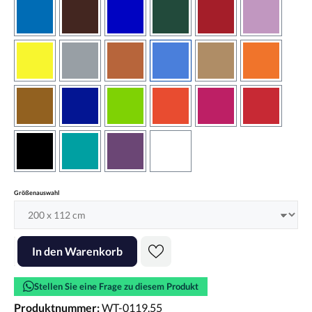
azurblau
braun
brilliantblau
dunkelgrün
dunkelrot
flieder
gelb
grau
haselnussbraun
hellblau
hellbraun
hellrotora
kupfer
königsblau
lindgrün
orangerot
pink
rot
schwarz
türkis
violett
weiss
auswählen
Größenauswahl
Produkt Anzahl: Gib den gewünschten Wert ein oder benutze die Scha
In den Warenkorb
Stellen Sie eine Frage zu diesem Produkt
Produktnummer:
WT-0119.55