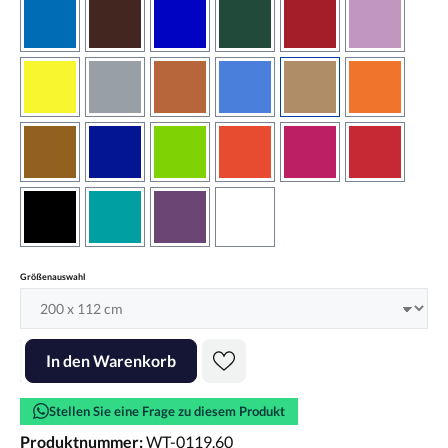
azurblau
braun
brilliantblau
dunkelgrün
dunkelrot
flieder
gelb
grau
haselnussbraun
hellblau
hellbraun
hellrotora
kupfer
königsblau
lindgrün
orangerot
pink
rot
schwarz
türkis
violett
weiss
auswählen
Größenauswahl
Produkt Anzahl: Gib den gewünschten Wert ein oder benutze die Scha
In den Warenkorb
Stellen Sie eine Frage zu diesem Produkt
Produktnummer:
WT-0119.60