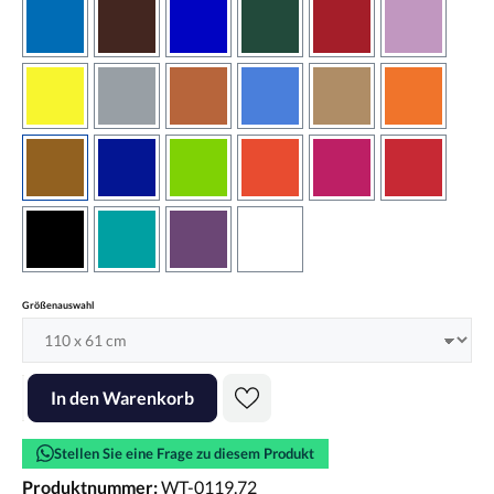
azurblau
braun
brilliantblau
dunkelgrün
dunkelrot
flieder
gelb
grau
haselnussbraun
hellblau
hellbraun
hellrotora
kupfer
königsblau
lindgrün
orangerot
pink
rot
schwarz
türkis
violett
weiss
auswählen
Größenauswahl
Produkt Anzahl: Gib den gewünschten Wert ein oder benutze die Scha
In den Warenkorb
Stellen Sie eine Frage zu diesem Produkt
Produktnummer:
WT-0119.72