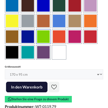
azurblau
braun
brilliantblau
dunkelgrün
dunkelrot
flieder
gelb
grau
haselnussbraun
hellblau
hellbraun
hellrotora
kupfer
königsblau
lindgrün
orangerot
pink
rot
schwarz
türkis
violett
weiss
auswählen
Größenauswahl
Produkt Anzahl: Gib den gewünschten Wert ein oder benutze die Scha
In den Warenkorb
Stellen Sie eine Frage zu diesem Produkt
Produktnummer:
WT-0119.79